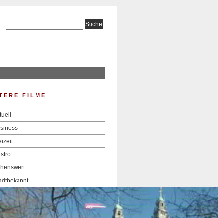
TERE FILME
tuell
siness
eizeit
stro
henswert
adtbekannt