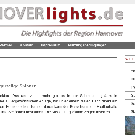
Partner
Kontakt
Impressum
Nutzungsbedingungen
WEI
Ak
Bu
gruselige Spinnen
Fr
Ga
sekten: Das und vieles mehr gibt es in der Schmetterlingsfarm in
er außergewöhnlichen Anlage, hat unter einem festen Dach direkt am
Se
fen. Bei tropischen Temperaturen kann der Besucher in der Freiflughalle
St
 ihre Schönheit bestaunen. Die Ausstellungsräume zeigen Insekten […]