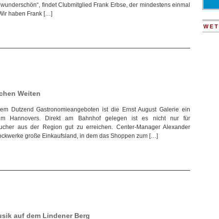
wunderschön“, findet Clubmitglied Frank Erbse, der mindestens einmal
 Wir haben Frank […]
WET
chen Weiten
em Dutzend Gastronomieangeboten ist die Ernst August Galerie ein
um Hannovers. Direkt am Bahnhof gelegen ist es nicht nur für
ucher aus der Region gut zu erreichen. Center-Manager Alexander
tockwerke große Einkaufsland, in dem das Shoppen zum […]
usik auf dem Lindener Berg